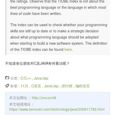
the ratings. Observe that the TIOBE index is not about the
best
programming language or the language in which
most
lines of code
have been written.
The index can be used to check whether your programming
skills are still up to date or to make a strategic decision
about what programming language should be adopted
when starting to build a new software system. The definition
of the TIOBE index can be found
here
.
不知道各位朋友对C及JAVA有何看法呢？
分类 :
C/C++
,
Java/Jsp
标签 :
11月
,
C语言
,
Java/Jsp
,
排行榜
,
编程语言
本文短网址：
http://znv.cc/48
本文链接地址：
https://www.zenoven.com/technology/java/200911782.html