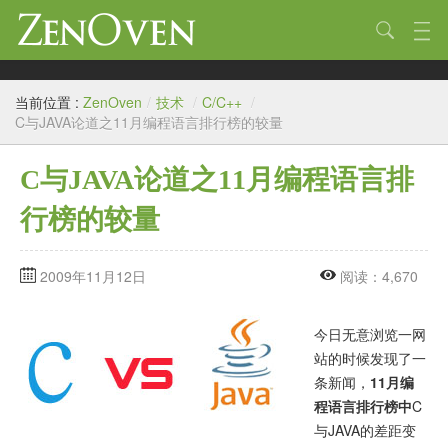
技术
当前位置 :
ZenOven
/
技术
/
C/C++
/
生活
C与JAVA论道之11月编程语言排行榜的较量
作品
C与JAVA论道之11月编程语言排
标签
行榜的较量
归档
2009年11月12日
阅读：4,670
链接
关于
今日无意浏览一网
站的时候发现了一
条新闻，
11月编
程语言排行榜中
C
与JAVA的差距变