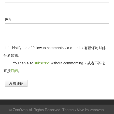
网址
Notify me of followup comments via e-mail. / 有新评论时邮
件通知我。
You can also
subscribe
without commenting. / 或者不评论
直接
订阅
。
©
ZenOven
All Rights Reserved. Theme zAlive by
zenoven
.