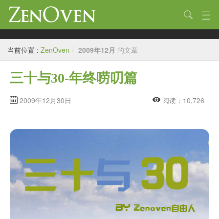
技术
当前位置 :
ZenOven
/
2009年12月
的文章
生活
三十与30-年终唠叨篇
作品
标签
2009年12月30日
阅读：10,726
归档
链接
关于