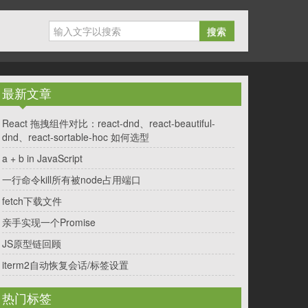
搜索
最新文章
React 拖拽组件对比：react-dnd、react-beautiful-
dnd、react-sortable-hoc 如何选型
a + b in JavaScript
一行命令kill所有被node占用端口
fetch下载文件
亲手实现一个Promise
JS原型链回顾
iterm2自动恢复会话/标签设置
热门标签