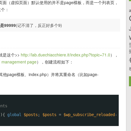
面（虚拟页面）默认使用的并不是page模板，而是一个列表页，
这个：
a
99999
(记不清了，反正好多个9)
就是这个>>
http://lab.duechiacchiere.it/index.php?topic=71.0
），
l” management page
），创建流程如下：
其他page模板、index.php）并将其重命名（比如page-
ents
)){
global
$posts
;
$posts
=
$wp_subscribe_reloaded
-