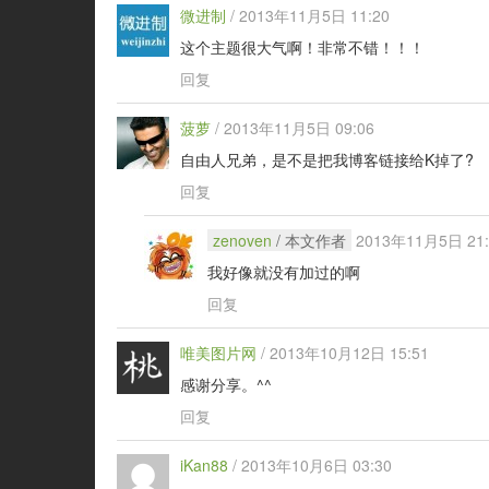
微进制
/
2013年11月5日 11:20
这个主题很大气啊！非常不错！！！
回复
菠萝
/
2013年11月5日 09:06
自由人兄弟，是不是把我博客链接给K掉了?
回复
zenoven
/ 本文作者
2013年11月5日 21:
我好像就没有加过的啊
回复
唯美图片网
/
2013年10月12日 15:51
感谢分享。^^
回复
iKan88
/
2013年10月6日 03:30