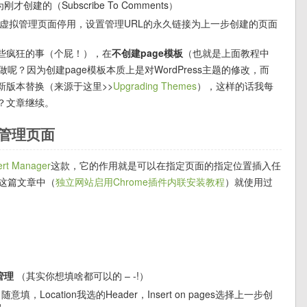
建的（Subscribe To Comments
）
虚拟管理页面停用，设置管理URL的永久链接为上一步创建的页面
些疯狂的事（个屁！），在
不创建page模板
（也就是上面教程中
？因为创建page模板本质上是对WordPress主题的修改，而
用新版本替换（来源于这里>>
Upgrading Themes
），这样的话我每
？文章继续。
实管理页面
ert Manager
这款，它的作用就是可以在指定页面的指定位置插入任
的这篇文章中（
独立网站启用Chrome插件内联安装教程
）就使用过
管理
（其实你想填啥都可以的 – -!）
on 随意填，Location我选的Header，Insert on pages选择上一步创