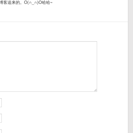
追来的。O(∩_∩)O哈哈~