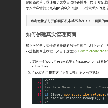
原因很简单，我使用了文章自动摘要插件，而订阅管理页
想要看详情就要点击[阅读全文]链接，不过最重要的是
点击链接后打开的页面根本就不存在！！！页面的id是
如何创建真实管理页面
很不幸的是，插件作者提供的教程链接早已打不开了（
不过根据网上教程（来自于这里>>
How to create “rea
复制一个WordPress主题里面的page.php（或者是
subscribe）
在此页面的
最前方
（文件头部）插入如下代码
01
<?php
02
/*
03
Template Name: Subscribe To Comm
04
*/
05
if
(isset(
$wp_subscribe_reloaded
>subscribe_reloaded_manage(); }
06
?>