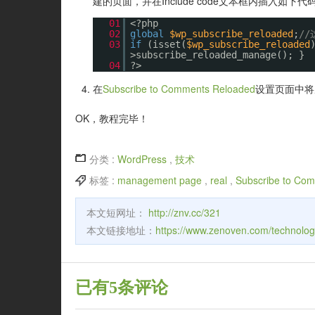
建的页面，并在Include code文本框内插入如下代
01
<?php
02
global
$wp_subscribe_reloaded
;
/
03
if
(isset(
$wp_subscribe_reloaded
>subscribe_reloaded_manage(); }
04
?>
在
Subscribe to Comments Reloaded
设置页面中将
OK，教程完毕！
分类 :
WordPress
,
技术
标签 :
management page
,
real
,
Subscribe to Co
本文短网址：
http://znv.cc/321
本文链接地址：
https://www.zenoven.com/technolo
已有5条评论