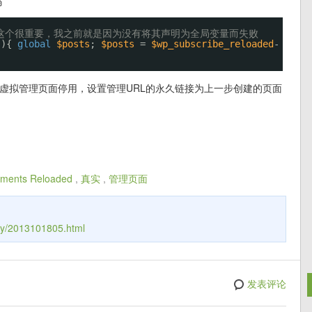
码
/这个很重要，我之前就是因为没有将其声明为全局变量而失败
)){
global
$posts
;
$posts
=
$wp_subscribe_reloaded
-
虚拟管理页面停用，设置管理URL的永久链接为上一步创建的页面
mments Reloaded
,
真实
,
管理页面
gy/2013101805.html
发表评论