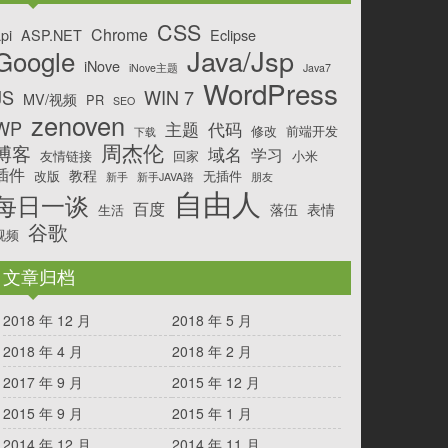
CSS
Chrome
pi
ASP.NET
Eclipse
Java/Jsp
Google
iNove
iNove主题
Java7
WordPress
JS
WIN 7
MV/视频
PR
SEO
zenoven
WP
主题
代码
修改
前端开发
下载
周杰伦
博客
域名
学习
友情链接
回家
小米
插件
教程
改版
无插件
新手
新手JAVA路
朋友
自由人
每日一谈
百度
落伍
表情
生活
谷歌
视频
文章归档
2018 年 12 月
2018 年 5 月
2018 年 4 月
2018 年 2 月
2017 年 9 月
2015 年 12 月
2015 年 9 月
2015 年 1 月
2014 年 12 月
2014 年 11 月