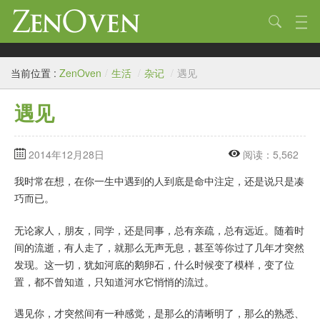
技术
当前位置 :
ZenOven
/
生活
/
杂记
/
遇见
生活
遇见
作品
标签
2014年12月28日
阅读：5,562
归档
我时常在想，在你一生中遇到的人到底是命中注定，还是说只是凑
巧而已。
链接
无论家人，朋友，同学，还是同事，总有亲疏，总有远近。随着时
关于
间的流逝，有人走了，就那么无声无息，甚至等你过了几年才突然
发现。这一切，犹如河底的鹅卵石，什么时候变了模样，变了位
置，都不曾知道，只知道河水它悄悄的流过。
遇见你，才突然间有一种感觉，是那么的清晰明了，那么的熟悉、