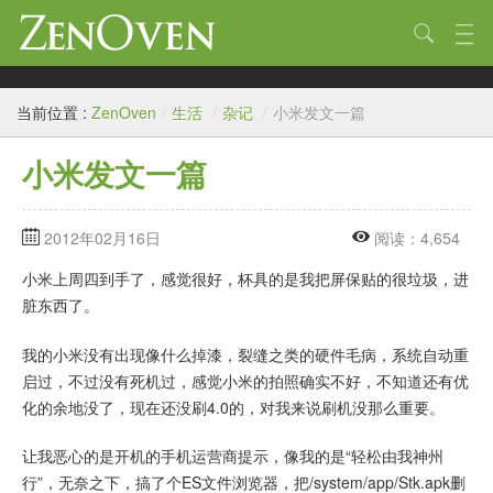
技术
当前位置 :
ZenOven
/
生活
/
杂记
/
小米发文一篇
生活
小米发文一篇
作品
标签
2012年02月16日
阅读：4,654
归档
小米上周四到手了，感觉很好，杯具的是我把屏保贴的很垃圾，进
脏东西了。
链接
我的小米没有出现像什么掉漆，裂缝之类的硬件毛病，系统自动重
关于
启过，不过没有死机过，感觉小米的拍照确实不好，不知道还有优
化的余地没了，现在还没刷4.0的，对我来说刷机没那么重要。
让我恶心的是开机的手机运营商提示，像我的是“轻松由我神州
行”，无奈之下，搞了个ES文件浏览器，把/system/app/Stk.apk删