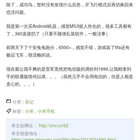
除了，成功鸟，暂时没有发现什么后患，开飞行模式后再切换回来
也没问题。
我是第一次买Android机器，感觉MIUI挺人性化的，很多工具都有
了，360直接扔了（只要不随便乱装软件，一般没事）
前两天下了个安兔兔跑分，6500+，感觉不错，游戏装了fifa还有
极品飞车，很流畅的说。
现在最让我不爽的是雷军竟然把电信版的调价到1999,让我刚拿到
手的联通版情何以堪。。。（虽然几乎不会用电信的，但是人都是
贪心的。。。）
分类 :
杂记
标签 :
小米
,
小米手机
本文短网址：
http://znv.cc/62
本文链接地址：
https://www.zenoven.com/life/other/2012021590.html