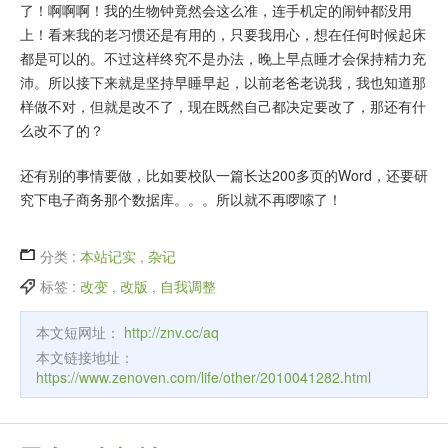
了！啊啊啊！我的生物钟竟然会这么准，连手机定的闹钟都没用
上！看来我的老习惯还是有用的，只要我用心，想在任何时候起床
都是可以的。不过这样终究不是办法，晚上早点睡才会保持精力充
沛。所以接下来就是坚持早睡早起，以前老爸老说我，我也知道那
样做不对，但就是改不了，现在既然自己都决定要改了，那还有什
么改不了的？
还有别的事情要做，比如要校队一篇长达200多页的Word，还要研
究下电子商务那个数据库。。。所以就不再啰嗦了！
分类 :
本站记实
,
杂记
标签 :
改变
,
改版
,
自我调整
本文短网址：
http://znv.cc/aq
本文链接地址：
https://www.zenoven.com/life/other/2010041282.html