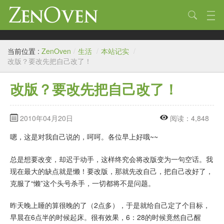
技术
当前位置 :
ZenOven
/
生活
/
本站记实
/
生活
改版？要改先把自己改了！
作品
改版？要改先把自己改了！
标签
2010年04月20日
阅读：4,848
归档
嗯，这是对我自己说的，呵呵。各位早上好哦~~
链接
总是想要改变，却迟于动手，这样终究会将改版变为一句空话。我
关于
现在最大的缺点就是懒！要改版，那就先改自己，把自己改好了，
克服了“懒”这个头号杀手，一切都将不是问题。
昨天晚上睡的算很晚的了（2点多），于是就给自己定了个目标，
早晨在6点半的时候起床。很有效果，6：28的时候竟然自己醒