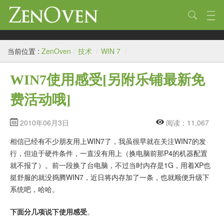
技术
当前位置 :
ZenOven
/
技术
/
WIN 7
/
生活
WIN7使用感受[另附乐铺最新免
作品
费活动哦]
标签
归档
2010年06月3日
阅读：11,067
相信已经有不少朋友用上WIN7了，我虽很早就在关注WIN7的发
链接
行，但迫于硬件条件，一直没有用上（换电脑前那P4的机器配置
关于
就不报了）。前一段换了台电脑，不过当时内存是1G，用着XP也
挺舒服的就没捣腾WIN7，近日将内存加了一条，也就顺便升级下
系统吧，哈哈。
下面分几项说下使用感受
。