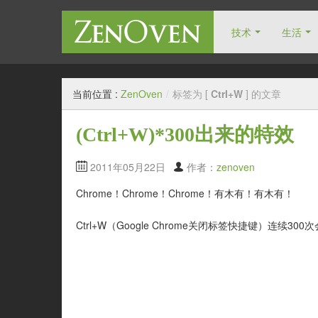
技术
生活
自由人博客
当前位置 :
ZenOven
/
标签为 [
Ctrl+W
] 的文章
(Ctrl+W)*300出来的特效
2011年05月22日
作者：
zenoven
Chrome！Chrome！Chrome！有木有！有木有！
Ctrl+W（Google Chrome关闭标签快捷键）连续30