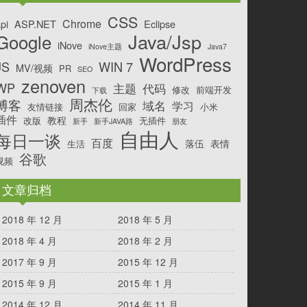
CSS
Chrome
pi
ASP.NET
Eclipse
Java/Jsp
Google
iNove
iNove主题
Java7
WordPress
JS
WIN 7
MV/视频
PR
SEO
zenoven
WP
主题
代码
修改
前端开发
下载
周杰伦
博客
域名
学习
友情链接
回家
小米
插件
教程
改版
无插件
新手
新手JAVA路
朋友
自由人
每日一谈
百度
落伍
表情
生活
谷歌
视频
文章归档
2018 年 12 月
2018 年 5 月
2018 年 4 月
2018 年 2 月
2017 年 9 月
2015 年 12 月
2015 年 9 月
2015 年 1 月
2014 年 12 月
2014 年 11 月