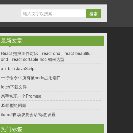
搜索
最新文章
React 拖拽组件对比：react-dnd、react-beautiful-
dnd、react-sortable-hoc 如何选型
a + b in JavaScript
一行命令kill所有被node占用端口
fetch下载文件
亲手实现一个Promise
JS原型链回顾
iterm2自动恢复会话/标签设置
热门标签