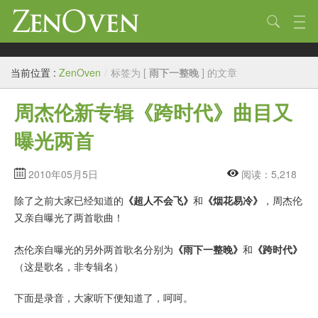
技术
当前位置 :
ZenOven
/
标签为 [
雨下一整晚
] 的文章
生活
周杰伦新专辑《跨时代》曲目又
作品
曝光两首
标签
归档
2010年05月5日
阅读：5,218
除了之前大家已经知道的
《超人不会飞》
和
《烟花易冷》
，周杰伦
链接
又亲自曝光了两首歌曲！
关于
杰伦亲自曝光的另外两首歌名分别为
《雨下一整晚》
和
《跨时代》
（这是歌名，非专辑名）
下面是录音，大家听下便知道了，呵呵。