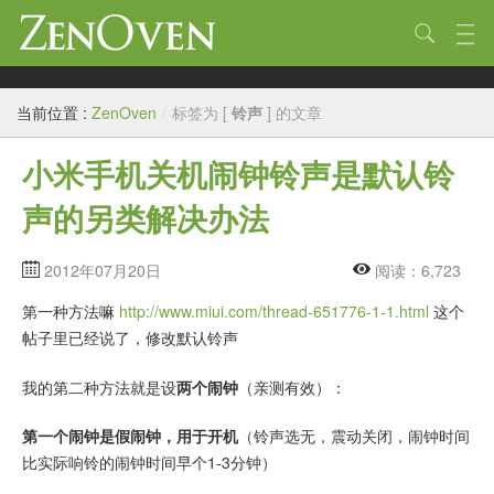
技术
当前位置 :
ZenOven
/
标签为 [
铃声
] 的文章
生活
小米手机关机闹钟铃声是默认铃
作品
声的另类解决办法
标签
归档
2012年07月20日
阅读：6,723
第一种方法嘛
http://www.miui.com/thread-651776-1-1.html
这个
链接
帖子里已经说了，修改默认铃声
关于
我的第二种方法就是设
两个闹钟
（亲测有效）：
第一个闹钟是假闹钟，用于开机
（铃声选无，震动关闭，闹钟时间
比实际响铃的闹钟时间早个1-3分钟）