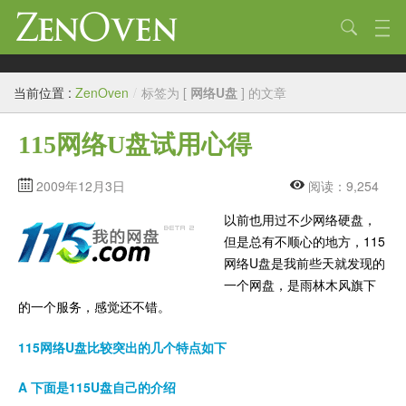
技术
当前位置 :
ZenOven
/
标签为 [
网络U盘
] 的文章
生活
115网络U盘试用心得
作品
标签
2009年12月3日
阅读：9,254
以前也用过不少网络硬盘，
归档
但是总有不顺心的地方，115
链接
网络U盘是我前些天就发现的
一个网盘，是雨林木风旗下
关于
的一个服务，感觉还不错。
115网络U盘比较突出的几个特点如下
A 下面是115U盘自己的介绍