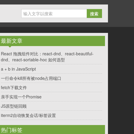
搜索
最新文章
React 拖拽组件对比：react-dnd、react-beautiful-
dnd、react-sortable-hoc 如何选型
a + b in JavaScript
一行命令kill所有被node占用端口
fetch下载文件
亲手实现一个Promise
JS原型链回顾
iterm2自动恢复会话/标签设置
热门标签