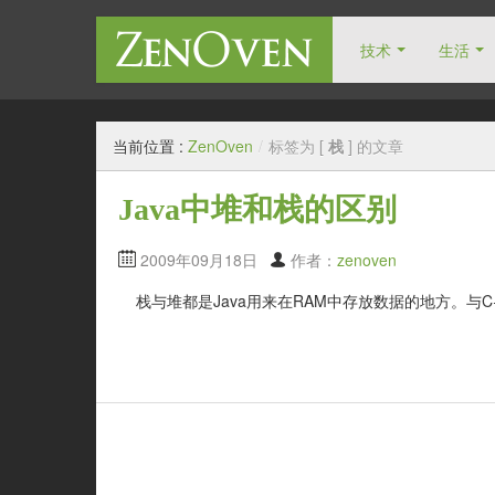
技术
生活
自由人博客
当前位置 :
ZenOven
/
标签为 [
栈
] 的文章
Java中堆和栈的区别
2009年09月18日
作者：
zenoven
栈与堆都是Java用来在RAM中存放数据的地方。与C