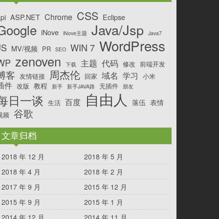
CSS
Chrome
pi
ASP.NET
Eclipse
Java/Jsp
Google
iNove
iNove主题
Java7
WordPress
JS
WIN 7
MV/视频
PR
SEO
zenoven
WP
主题
代码
修改
前端开发
下载
周杰伦
博客
域名
学习
友情链接
回家
小米
插件
教程
改版
无插件
新手
新手JAVA路
朋友
自由人
每日一谈
百度
落伍
表情
生活
谷歌
视频
文章归档
2018 年 12 月
2018 年 5 月
2018 年 4 月
2018 年 2 月
2017 年 9 月
2015 年 12 月
2015 年 9 月
2015 年 1 月
2014 年 12 月
2014 年 11 月