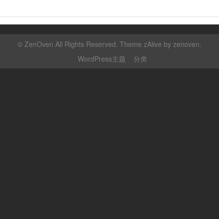
©
ZenOven
All Rights Reserved. Theme zAlive by
zenoven
.
WordPress主题
分类