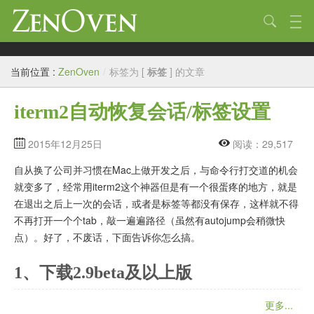
技术
当前位置 :
ZenOven
/
标签为 [
标签
] 的文章
生活
iterm2自动恢复会话/标签设置
作品
标签
2015年12月25日
阅读：29,517
自从换了公司并习惯在Mac上做开发之后，与命令行打交道的机会
归档
就变多了，经常用iterm2这个神器但是有一个很蛋疼的地方，就是
链接
在退出之后上一次的会话，或者是标签等都没有保存，这样就不得
不再打开一个个tab，敲一遍遍路径（虽然有autojump会稍微快
关于
点）。好了，不废话，下面告诉你怎么搞。
1、下载2.9beta及以上版
更多...