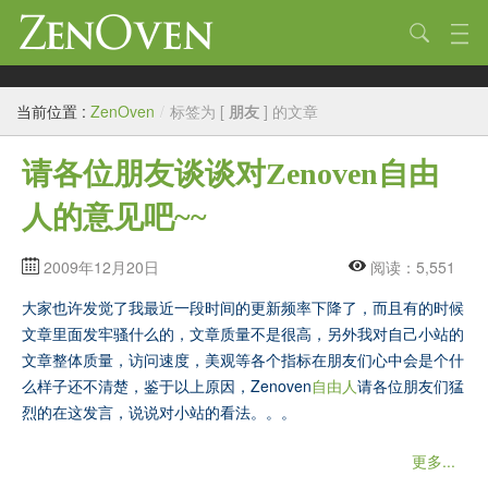
技术
当前位置 :
ZenOven
/
标签为 [
朋友
] 的文章
生活
请各位朋友谈谈对Zenoven自由
作品
人的意见吧~~
标签
归档
2009年12月20日
阅读：5,551
大家也许发觉了我最近一段时间的更新频率下降了，而且有的时候
链接
文章里面发牢骚什么的，文章质量不是很高，另外我对自己小站的
关于
文章整体质量，访问速度，美观等各个指标在朋友们心中会是个什
么样子还不清楚，鉴于以上原因，Zenoven
自由人
请各位朋友们猛
烈的在这发言，说说对小站的看法。。。
更多...