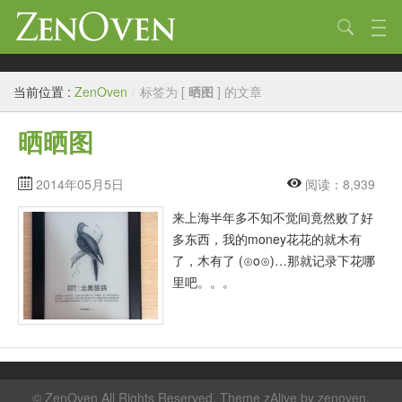
技术
当前位置 :
ZenOven
/
标签为 [
晒图
] 的文章
生活
晒晒图
作品
标签
2014年05月5日
阅读：8,939
来上海半年多不知不觉间竟然败了好
归档
多东西，我的money花花的就木有
链接
了，木有了 (⊙o⊙)…那就记录下花哪
里吧。。。
关于
©
ZenOven
All Rights Reserved. Theme zAlive by
zenoven
.