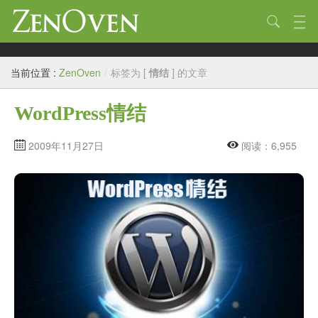
技术
当前位置 :
ZenOven
/
标签为 [
情结
] 的文章
生活
WordPress情结
作品
标签
2009年11月27日
阅读：6,955
归档
链接
关于