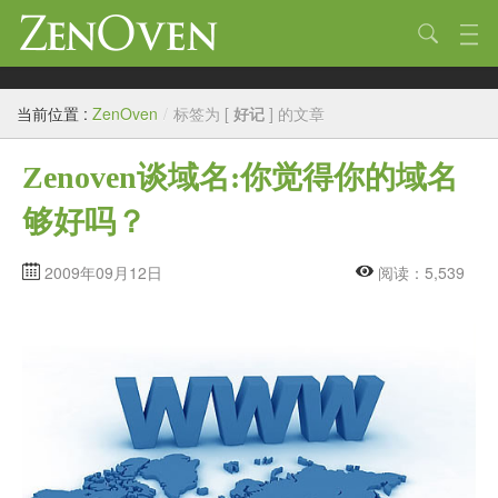
技术
当前位置 :
ZenOven
/
标签为 [
好记
] 的文章
生活
Zenoven谈域名:你觉得你的域名
作品
够好吗？
标签
归档
2009年09月12日
阅读：5,539
链接
关于