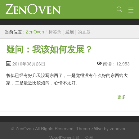
技术
当前位置 :
ZenOven
/
标签为 [
发展
] 的文章
生活
疑问：我该如何发展？
作品
标签
2010年08月26日
阅读：12,953
貌似已经有好几天没写东西了，一是觉得没有什么好的东西给大
归档
家，二是最近比较烦闷，心情不太好。
链接
更多...
关于
©
ZenOven
All Rights Reserved. Theme zAlive by
zenoven
.
WordPress主题
分类