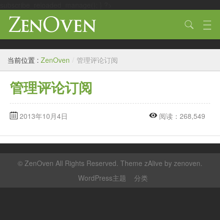
subscribe_reloaded_manage(); } ?>
技术
当前位置 :
ZenOven
/
管理评论订阅
生活
管理评论订阅
作品
标签
2013年10月4日
阅读：268,549
归档
链接
©
ZenOven
All Rights Reserved. Theme zAlive by
zenoven
.
关于
WordPress主题
分类