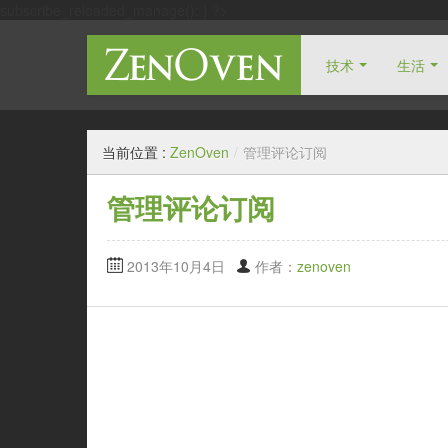
subscribe_reloaded_manage(); } ?>
技术
生活
自由人博客
当前位置 :
ZenOven
/
管理评论订阅
管理评论订阅
2013年10月4日
作者：
zenoven