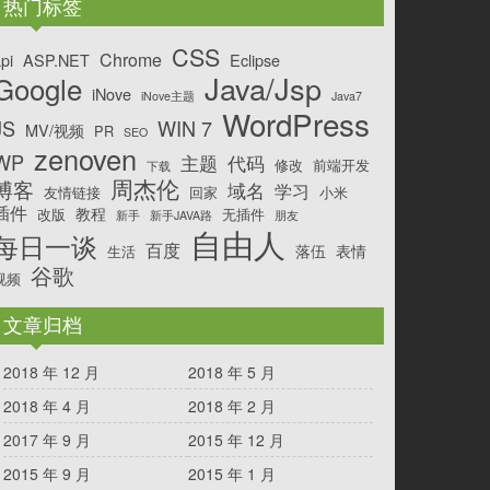
热门标签
CSS
Chrome
pi
ASP.NET
Eclipse
Java/Jsp
Google
iNove
iNove主题
Java7
WordPress
JS
WIN 7
MV/视频
PR
SEO
zenoven
WP
主题
代码
修改
前端开发
下载
周杰伦
博客
域名
学习
友情链接
回家
小米
插件
教程
改版
无插件
新手
新手JAVA路
朋友
自由人
每日一谈
百度
落伍
表情
生活
谷歌
视频
文章归档
2018 年 12 月
2018 年 5 月
2018 年 4 月
2018 年 2 月
2017 年 9 月
2015 年 12 月
2015 年 9 月
2015 年 1 月