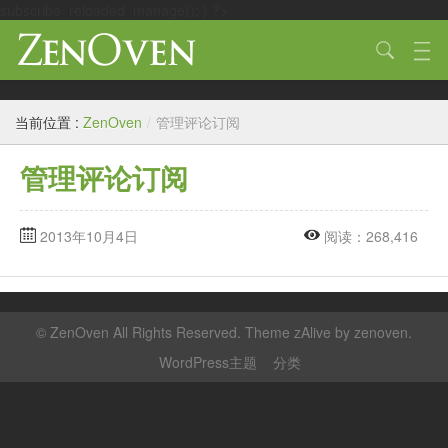
subscribe_reloaded_manage(); } ?>
技术
当前位置 :
ZenOven
/
管理评论订阅
生活
管理评论订阅
作品
标签
2013年10月4日
阅读：268,416
归档
链接
©
ZenOven
All Rights Reserved. Theme zAlive by
zenoven
.
关于
WordPress主题
分类