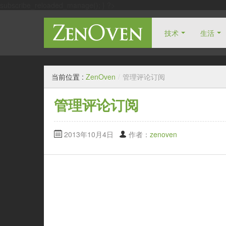
subscribe_reloaded_manage(); } ?>
技术
生活
自由人博客
当前位置 :
ZenOven
/
管理评论订阅
管理评论订阅
2013年10月4日
作者：
zenoven