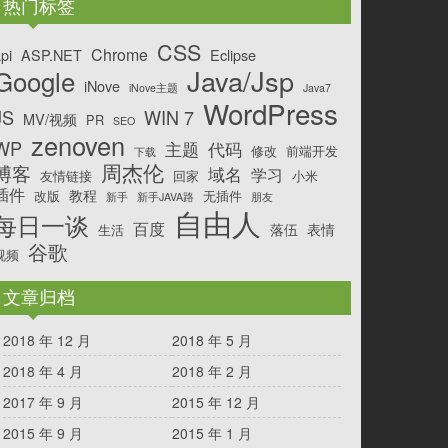
热门标签
CSS
Chrome
pi
ASP.NET
Eclipse
Java/Jsp
Google
iNove
iNove主题
Java7
WordPress
JS
WIN 7
MV/视频
PR
SEO
zenoven
WP
主题
代码
修改
前端开发
下载
周杰伦
博客
域名
学习
友情链接
回家
小米
插件
教程
改版
无插件
新手
新手JAVA路
朋友
自由人
每日一谈
百度
落伍
表情
生活
谷歌
视频
文章归档
2018 年 12 月
2018 年 5 月
2018 年 4 月
2018 年 2 月
2017 年 9 月
2015 年 12 月
2015 年 9 月
2015 年 1 月